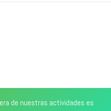
iera de nuestras actividades es