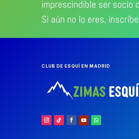
imprescindible ser socio d
Si aún no lo eres, inscríb
CLUB DE ESQUÍ EN MADRID